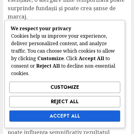
surprinde fundașii și poate crea șanse de
marcaj.
Atacanții pot beneficia de înțelegerea
We respect your privacy
tendințelor și poziționării adversarilor. De
Cookies help us improve your experience,
deliver personalized content, and analyze
exemplu, dacă un fundaș tinde să se
traffic. You can choose which cookies to allow
angajeze prea mult, atacantul poate
by clicking
Customize
. Click
Accept All
to
exploata spațiul lăsat în urmă. Utilizarea
consent or
Reject All
to decline non-essential
alergărilor diagonale poate, de asemenea,
cookies.
deschide spațiu și crea unghiuri mai bune
pentru a primi pase.
CUSTOMIZE
Poziționarea în timpul fazelor fixe
REJECT ALL
În timpul fazelor fixe, cum ar fi cornerele și
ACCEPT ALL
loviturile libere, poziționarea unui atacant
poate influența semnificativ rezultatul.