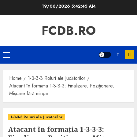
Skip
19/06/2026
5:42:46 AM
to
content
FCDB.RO
Primary
Menu
Home
1-3-3-3 Roluri ale Jucătorilor
Atacant în formația 1-3-3-3: Finalizare, Poziționare,
Mișcare fără minge
1-3-3-3 Roluri ale Jucătorilor
Atacant în formația 1-3-3-3: