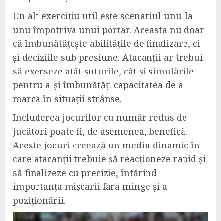
Un alt exercițiu util este scenariul unu-la-
unu împotriva unui portar. Aceasta nu doar
că îmbunătățește abilitățile de finalizare, ci
și deciziile sub presiune. Atacanții ar trebui
să exerseze atât șuturile, cât și simulările
pentru a-și îmbunătăți capacitatea de a
marca în situații strânse.
Includerea jocurilor cu număr redus de
jucători poate fi, de asemenea, benefică.
Aceste jocuri creează un mediu dinamic în
care atacanții trebuie să reacționeze rapid și
să finalizeze cu precizie, întărind
importanța mișcării fără minge și a
poziționării.