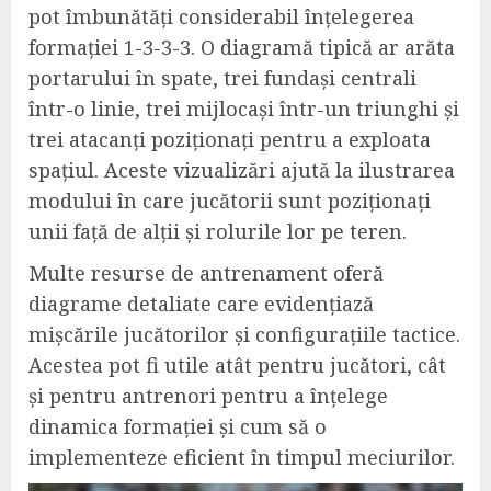
pot îmbunătăți considerabil înțelegerea
formației 1-3-3-3. O diagramă tipică ar arăta
portarului în spate, trei fundași centrali
într-o linie, trei mijlocași într-un triunghi și
trei atacanți poziționați pentru a exploata
spațiul. Aceste vizualizări ajută la ilustrarea
modului în care jucătorii sunt poziționați
unii față de alții și rolurile lor pe teren.
Multe resurse de antrenament oferă
diagrame detaliate care evidențiază
mișcările jucătorilor și configurațiile tactice.
Acestea pot fi utile atât pentru jucători, cât
și pentru antrenori pentru a înțelege
dinamica formației și cum să o
implementeze eficient în timpul meciurilor.