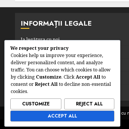
16/02/2026
0
INFORMAȚII LEGALE
Ia legătura cu noi
We respect your privacy
Termeni și condiții
Cookies help us improve your experience,
deliver personalized content, and analyze
Politica de confidențialitate
traffic. You can choose which cookies to allow
by clicking
Customize
. Click
Accept All
to
Despre
consent or
Reject All
to decline non-essential
cookies.
Preferințe cookie
CUSTOMIZE
REJECT ALL
Ia legătura cu 
ACCEPT ALL