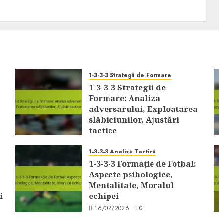
1-3-3-3 Strategii de Formare
1-3-3-3 Strategii de
Formare: Analiza
adversarului, Exploatarea
slăbiciunilor, Ajustări
tactice
17/02/2026
0
1-3-3-3 Analiză Tactică
1-3-3-3 Formație de Fotbal:
Aspecte psihologice,
Mentalitate, Moralul
i
echipei
16/02/2026
0