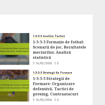
1-3-3-3 Analiză Tactică
1-3-3-3 Formație de fotbal:
Scenarii de joc, Rezultatele
meciurilor, Analiză
statistică
16/02/2026
0
1-3-3-3 Strategii de Formare
1-3-3-3 Strategii de
Formare: Organizare
defensivă, Tactici de
presing, Contraatacuri
16/02/2026
0