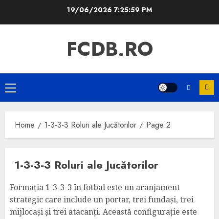
Skip
19/06/2026
7:26:00 PM
to
content
FCDB.RO
Primary
Menu
Home
1-3-3-3 Roluri ale Jucătorilor
Page 2
1-3-3-3 Roluri ale Jucătorilor
Formația 1-3-3-3 în fotbal este un aranjament
strategic care include un portar, trei fundași, trei
mijlocași și trei atacanți. Această configurație este