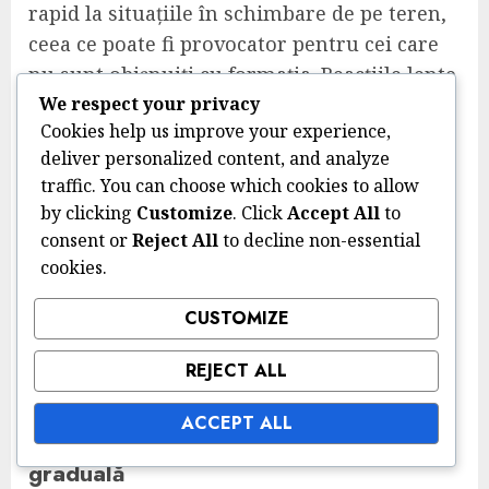
rapid la situațiile în schimbare de pe teren,
ceea ce poate fi provocator pentru cei care
nu sunt obișnuiți cu formația. Reacțiile lente
pot duce la oportunități pierdute sau
We respect your privacy
Cookies help us improve your experience,
vulnerabilități în apărare.
deliver personalized content, and analyze
În plus, jucătorii pot avea dificultăți cu
traffic. You can choose which cookies to allow
disciplina pozițională. Într-o formație care
by clicking
Customize
. Click
Accept All
to
pune accent pe fluiditate, poate fi tentant
consent or
Reject All
to decline non-essential
pentru jucători să iasă din poziție,
cookies.
perturbând echilibrul general al echipei.
CUSTOMIZE
Menținerea integrității poziționale este
esențială pentru ca formația să funcționeze
REJECT ALL
eficient.
ACCEPT ALL
Strategii pentru implementarea
graduală