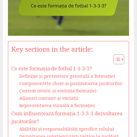
Key sections in the article:
Ce este formația de fotbal 1-3-3-3?
Definiție și prezentare generală a formației
Componentele cheie și poziționarea jucătorilor
Context istoric și evoluția formației
Aliasuri comune și variații
Reprezentarea vizuală a formației
Cum influențează formația 1-3-3-3 dezvoltarea
jucătorilor?
Abilități și responsabilități specifice rolului
Dezvoltarea conștientizării tactice la jucători