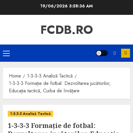
Skip
19/06/2026
3:58:37 AM
to
content
FCDB.RO
Primary
Menu
Home
1-3-3-3 Analiză Tactică
1-3-3-3 Formație de fotbal: Dezvoltarea jucătorilor,
Educația tactică, Curba de învățare
1-3-3-3 Analiză Tactică
1-3-3-3 Formație de fotbal: