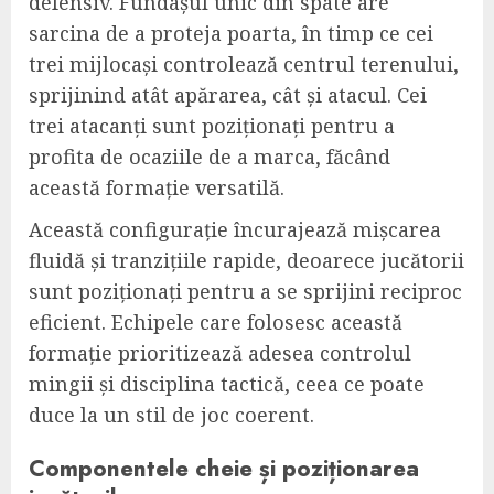
defensiv. Fundașul unic din spate are
sarcina de a proteja poarta, în timp ce cei
trei mijlocași controlează centrul terenului,
sprijinind atât apărarea, cât și atacul. Cei
trei atacanți sunt poziționați pentru a
profita de ocaziile de a marca, făcând
această formație versatilă.
Această configurație încurajează mișcarea
fluidă și tranzițiile rapide, deoarece jucătorii
sunt poziționați pentru a se sprijini reciproc
eficient. Echipele care folosesc această
formație prioritizează adesea controlul
mingii și disciplina tactică, ceea ce poate
duce la un stil de joc coerent.
Componentele cheie și poziționarea