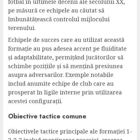
fotbal în ultimele decenii ale secolului XX,
pe măsură ce echipele au căutat să
îmbunătățească controlul mijlocului
terenului.
Echipele de succes care au utilizat această
formație au pus adesea accent pe fluiditate
și adaptabilitate, permițând jucătorilor să
schimbe pozițiile și să mențină presiunea
asupra adversarilor. Exemple notabile
includ anumite echipe de club care au
prosperat în ligile interne prin utilizarea
acestei configurații.
Obiective tactice comune
Obiectivele tactice principale ale formației 1-
3-3-3 includ menținerea posesiei, crearea