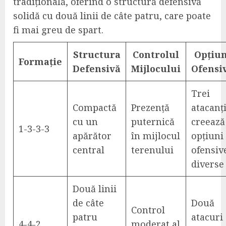
tradițională, oferind o structură defensivă
solidă cu două linii de câte patru, care poate
fi mai greu de spart.
Structura
Controlul
Opțiun
Formație
Defensivă
Mijlocului
Ofensi
Trei
Compactă
Prezență
atacanț
cu un
puternică
creează
1-3-3-3
apărător
în mijlocul
opțiuni
central
terenului
ofensiv
diverse
Două linii
de câte
Două
Control
patru
atacuri
4-4-2
moderat al