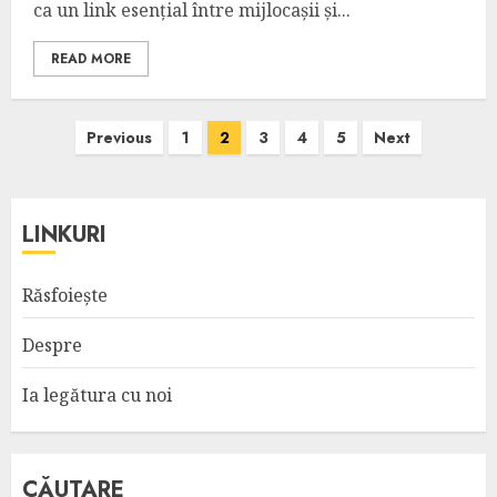
ca un link esențial între mijlocașii și...
READ MORE
Posts
Previous
1
2
3
4
5
Next
pagination
LINKURI
Răsfoiește
Despre
Ia legătura cu noi
CĂUTARE