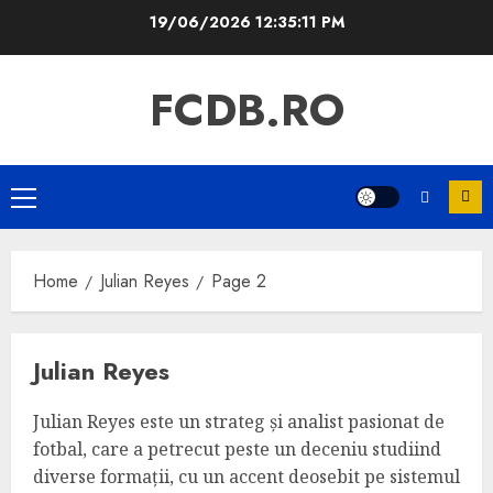
Skip
19/06/2026
12:35:12 PM
to
content
FCDB.RO
Primary
Menu
Home
Julian Reyes
Page 2
Julian Reyes
Julian Reyes este un strateg și analist pasionat de
fotbal, care a petrecut peste un deceniu studiind
diverse formații, cu un accent deosebit pe sistemul